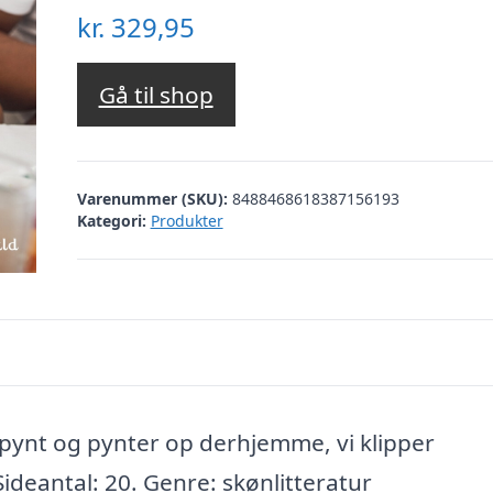
kr.
329,95
Gå til shop
Varenummer (SKU):
8488468618387156193
Kategori:
Produkter
kepynt og pynter op derhjemme, vi klipper
ideantal: 20. Genre: skønlitteratur