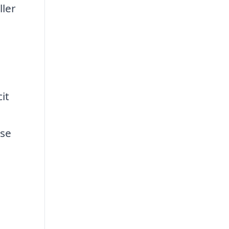
ller
e
it
lse