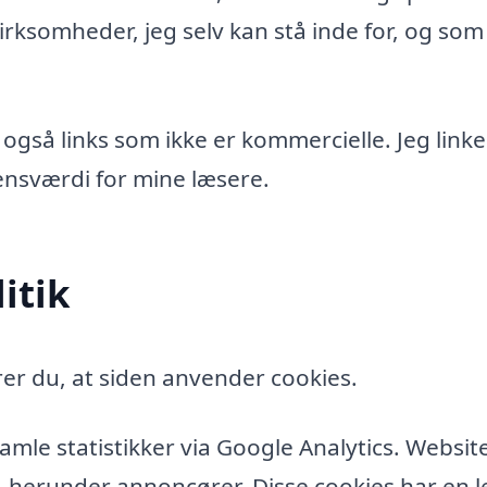
rksomheder, jeg selv kan stå inde for, og som
 også links som ikke er kommercielle. Jeg linke
idensværdi for mine læsere.
itik
er du, at siden anvender cookies.
amle statistikker via Google Analytics. Websit
, herunder annoncører. Disse cookies har en l