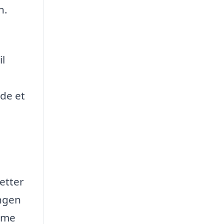
n.
il
nde et
letter
ingen
amme