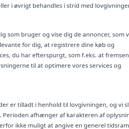
r i øvrigt behandles i strid med lovgivninge
dig som bruger og vise dig de annoncer, som v
evante for dig, at registrere dine køb og
ices, du har efterspurgt, som f.eks. at fremse
ningerne til at optimere vores services og
 er tilladt i henhold til lovgivningen, og vi s
. Perioden afhænger af karakteren af oplysn
rfor ikke muligt at angive en generel tidsr