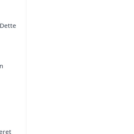
 Dette
en
eret