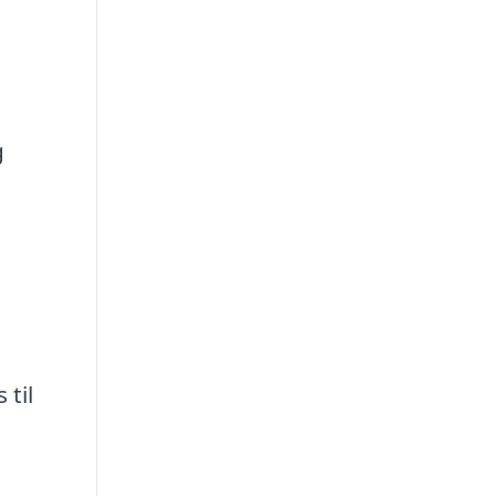
g
 til