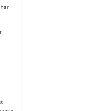
 har
r
et
evetid